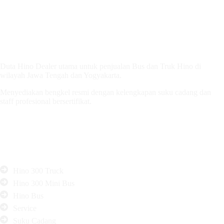
PT. Duta Cemerlang Motors
Duta Hino Dealer utama untuk penjualan Bus dan Truk Hino di
wilayah Jawa Tengah dan Yogyakarta.
Menyediakan bengkel resmi dengan kelengkapan suku cadang dan
staff profesional bersertifikat.
Produk & Layanan
Hino 300 Truck
Hino 300 Mini Bus
Hino Bus
Service
Suku Cadang