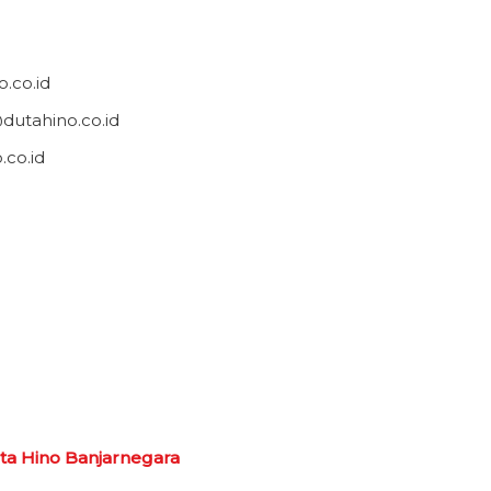
.co.id
utahino.co.id
.co.id
ta Hino Banjarnegara