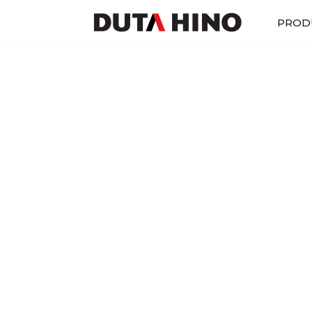
PROD
Lompat
ke
konten