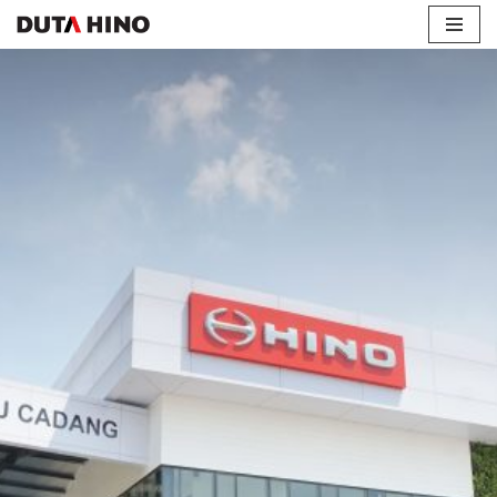
Lompat
ke
konten