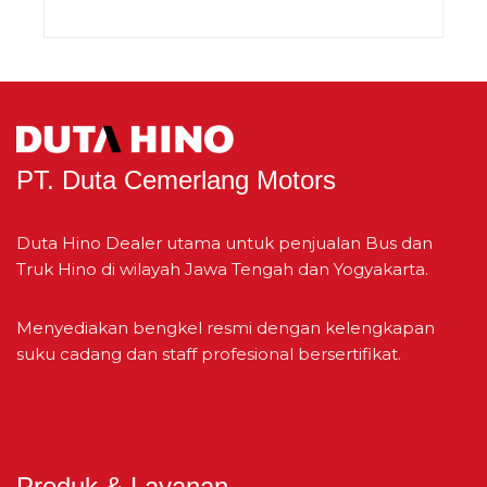
IT ODOO TEMPORARY
ADMIN DATABASE
SALES AREA
MEKANIK
VIEW DETAILS
VIEW DETAILS
VIEW DETAILS
VIEW DETAILS
PT. Duta Cemerlang Motors
SUPERVISOR
MEKANIK BAN
HSE OFFICER
SALES
Duta Hino Dealer utama untuk penjualan Bus dan
VIEW DETAILS
VIEW DETAILS
Truk Hino di wilayah Jawa Tengah dan Yogyakarta.
VIEW DETAILS
FOREMAN
Menyediakan bengkel resmi dengan kelengkapan
suku cadang dan staff profesional bersertifikat.
VIEW DETAILS
SPAREPART HEAD
VIEW DETAILS
Produk & Layanan