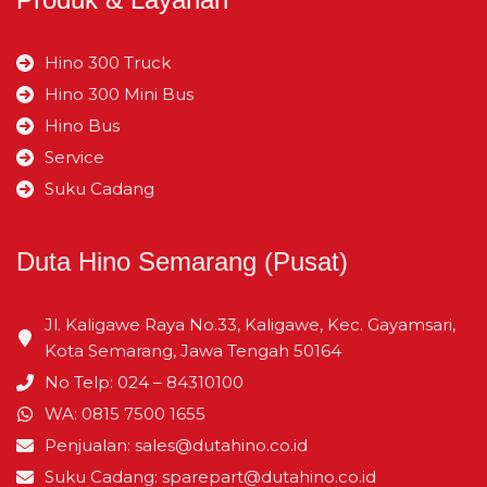
SPAREPART FLEET SALESMAN
Hino 300 Truck
VIEW DETAILS
Hino 300 Mini Bus
SERVICE ADVISOR
Hino Bus
Service
VIEW DETAILS
Suku Cadang
Duta Hino Semarang (Pusat)
Jl. Kaligawe Raya No.33, Kaligawe, Kec. Gayamsari,
Kota Semarang, Jawa Tengah 50164
No Telp: 024 – 84310100
WA: 0815 7500 1655
Penjualan: sales@dutahino.co.id
Suku Cadang: sparepart@dutahino.co.id