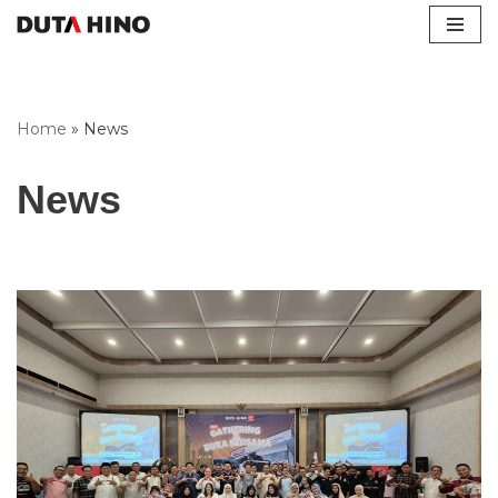
Lompat
ke
konten
Home
»
News
News