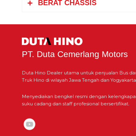
BERAT CHASSIS
ke-5
Kapasitas
Total Tinggi
Ke-6
Berat Kosong
Jarak Sumbu Roda
Ke-7
Berat Total Kendaraan
Julur Depan
PT. Duta Cemerlang Motors
ke-8
Wheel Configuration
Total Panjang
Duta Hino Dealer utama untuk penjualan Bus da
Truk Hino di wilayah Jawa Tengah dan Yogyakarta
Mundur
Total Lebar
Menyediakan bengkel resmi dengan kelengkap
suku cadang dan staff profesional bersertifikat.
Lebar Jejak Depan
Julur Belakang