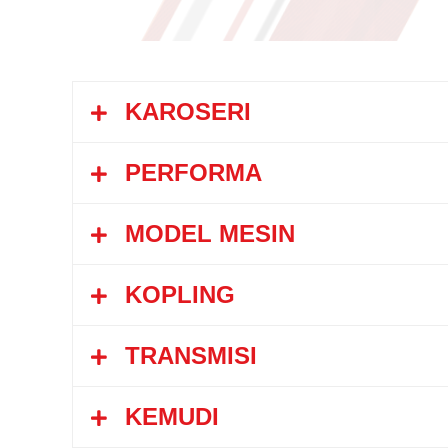
KAROSERI
PERFORMA
MODEL MESIN
Kecepatan Maksimum
KOPLING
Model
Daya Tanjak
TRANSMISI
Tipe
Model Tipe
KEMUDI
Tipe
Diameter Cakram