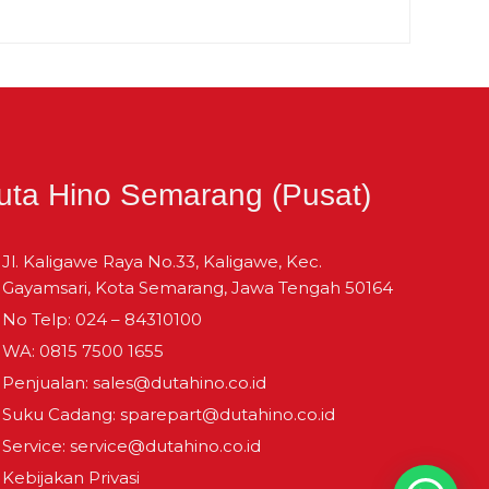
0,712
100
2.118
1.970
2.530
5.400
1.066
uta Hino Semarang (Pusat)
4 x 2
4.745
Jl. Kaligawe Raya No.33, Kaligawe, Kec.
Gayamsari, Kota Semarang, Jawa Tengah 50164
4,970
No Telp: 024 – 84310100
1.717
WA: 0815 7500 1655
Penjualan: sales@dutahino.co.id
1.415
Suku Cadang: sparepart@dutahino.co.id
Service: service@dutahino.co.id
1.149
Kebijakan Privasi