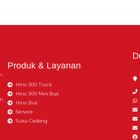
–
liter
mm
–
Kg
mm
–
Kg
mm
D
Produk & Layanan
–
–
mm
n
.
Hino 300 Truck
–
Hino 300 Mini Bus
mm
an
Hino Bus
Service
mm
Suku Cadang
mm