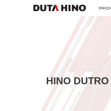
PROD
Lompat
ke
konten
HINO DUTRO 