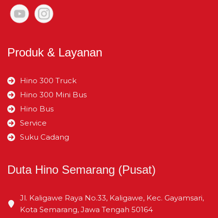
Julur Depan
mm
1.280
Isi Silinder
cc
7,684
Julur Belakang
mm
1.990
Produk & Layanan
Kabin Kesumbu Roda
mm
3.500
Hino 300 Truck
Belakang
Hino 300 Mini Bus
Hino Bus
Service
Suku Cadang
Duta Hino Semarang (Pusat)
Jl. Kaligawe Raya No.33, Kaligawe, Kec. Gayamsari,
Kota Semarang, Jawa Tengah 50164