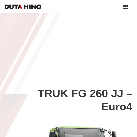
Lompat
ke
konten
TRUK FG 260 JJ –
Euro4