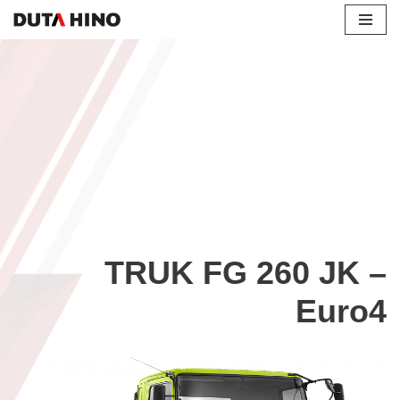
Lompat
ke
konten
TRUK FG 260 JK –
Euro4