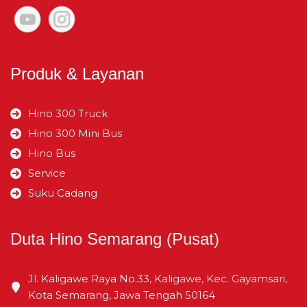
Julur Depan
mm
1.280
Isi Silinder
cc
7,684
Julur Belakang
mm
2.240
Produk & Layanan
Kabin Kesumbu Roda
mm
3.800
Hino 300 Truck
Belakang
Hino 300 Mini Bus
Hino Bus
Service
Suku Cadang
Duta Hino Semarang (Pusat)
Jl. Kaligawe Raya No.33, Kaligawe, Kec. Gayamsari,
Kota Semarang, Jawa Tengah 50164