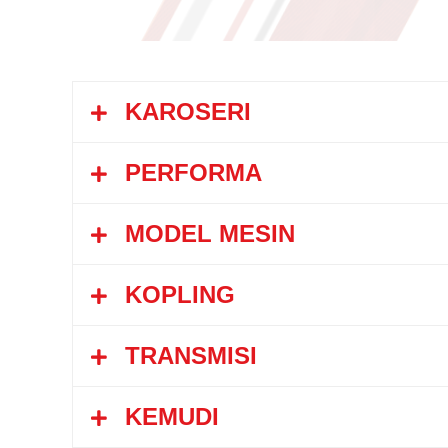
KAROSERI
PERFORMA
MODEL MESIN
Kecepatan Maksimum
KOPLING
Model
Daya Tanjak
TRANSMISI
Tipe
Model Tipe
KEMUDI
Tipe
Diameter Cakram