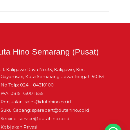
1,000
200
8.650
0,787
5.520
2.490
0,649
16.000
2.750
uta Hino Semarang (Pusat)
2.050
Jl. Kaligawe Raya No.33, Kaligawe, Kec.
Gayamsari, Kota Semarang, Jawa Tengah 50164
7,839
No Telp: 024 – 84310100
1.835
WA: 0815 7500 1655
Penjualan: sales@dutahino.co.id
1.280
Suku Cadang: sparepart@dutahino.co.id
Service: service@dutahino.co.id
2.590
Kebijakan Privasi