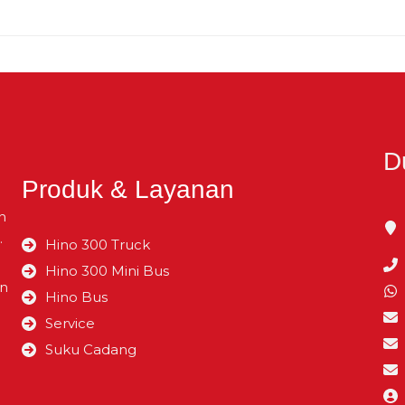
–
liter
mm
–
Kg
mm
–
Kg
mm
D
Produk & Layanan
–
–
mm
n
.
Hino 300 Truck
–
Hino 300 Mini Bus
mm
an
Hino Bus
Service
mm
Suku Cadang
mm