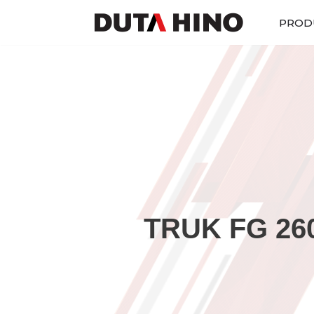
PROD
Lompat
ke
konten
TRUK FG 260