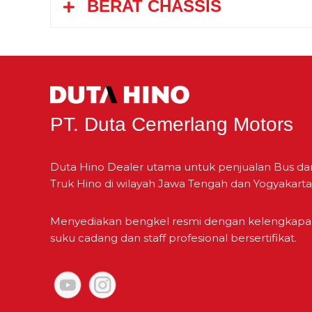
BERAT CHASSIS
ke-5
Kapasitas
Total Panjang
Ke-6
Berat Kosong
Total Lebar
Ke-7
Berat Total Kendaraan
Total Tinggi
PT. Duta Cemerlang Motors
ke-8
Lebar Jejak Depan
Duta Hino Dealer utama untuk penjualan Bus da
Truk Hino di wilayah Jawa Tengah dan Yogyakarta
Mundur
Lebar Jejak Belakang
Menyediakan bengkel resmi dengan kelengkap
suku cadang dan staff profesional bersertifikat.
Julur Depan
Julur Belakang