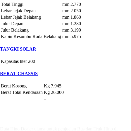
Total Tinggi
mm
2.770
Lebar Jejak Depan
mm
2.050
Lebar Jejak Belakang
mm
1.860
Julur Depan
mm
1.280
Julur Belakang
mm
3.190
Kabin Kesumbu Roda Belakang
mm
5.975
TANGKI SOLAR
Kapasitas
liter
200
BERAT CHASSIS
Berat Kosong
Kg
7.945
Berat Total Kendaraan
Kg
26.000
–
PT. Duta Cemerlang Motors
Duta Hino Dealer utama untuk penjualan Bus dan Truk Hino di