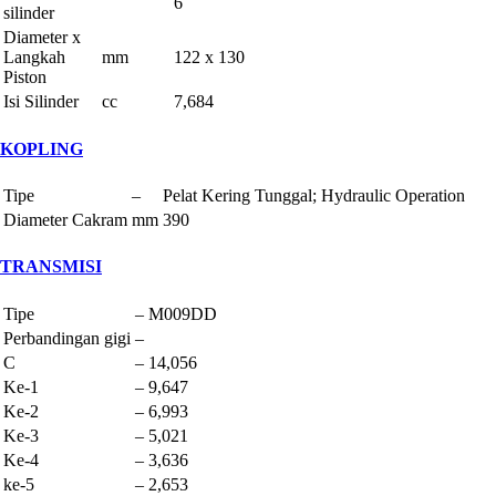
6
silinder
Diameter x
Langkah
mm
122 x 130
Piston
Isi Silinder
cc
7,684
KOPLING
Tipe
–
Pelat Kering Tunggal; Hydraulic Operation
Diameter Cakram
mm
390
TRANSMISI
Tipe
–
M009DD
Perbandingan gigi
–
C
–
14,056
Ke-1
–
9,647
Ke-2
–
6,993
Ke-3
–
5,021
Ke-4
–
3,636
ke-5
–
2,653