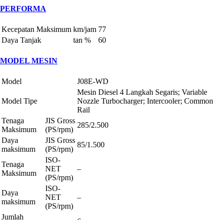
PERFORMA
Kecepatan Maksimum
km/jam
77
Daya Tanjak
tan %
60
MODEL MESIN
Model
J08E-WD
Mesin Diesel 4 Langkah Segaris; Variable
Model Tipe
Nozzle Turbocharger; Intercooler; Common
Rail
Tenaga
JIS Gross
285/2.500
Maksimum
(PS/rpm)
Daya
JIS Gross
85/1.500
maksimum
(PS/rpm)
ISO-
Tenaga
NET
–
Maksimum
(PS/rpm)
ISO-
Daya
NET
–
maksimum
(PS/rpm)
Jumlah