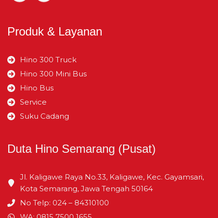
Julur Belakang
mm
2.365
Produk & Layanan
Kabin Kesumbu Roda
mm
–
Hino 300 Truck
Belakang
Hino 300 Mini Bus
Hino Bus
Service
Suku Cadang
Duta Hino Semarang (Pusat)
Jl. Kaligawe Raya No.33, Kaligawe, Kec. Gayamsari,
Kota Semarang, Jawa Tengah 50164
No Telp: 024 – 84310100
WA: 0815 7500 1655