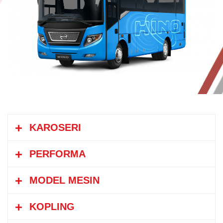
KAROSERI
PERFORMA
MODEL MESIN
Kecepatan
113 /
km/jam
KOPLING
Maksimum
127
Model
N04C-WK