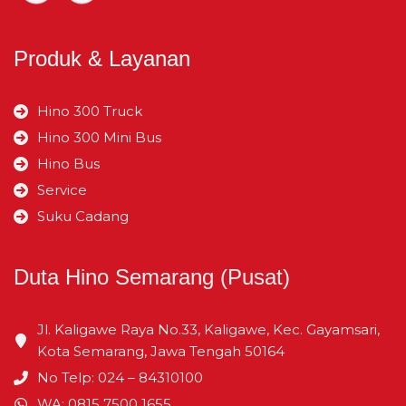
Isi Silinder
cc
7.684
Julur Belakang
mm
3.350
Produk & Layanan
Hino 300 Truck
Hino 300 Mini Bus
Hino Bus
Service
Suku Cadang
Duta Hino Semarang (Pusat)
Jl. Kaligawe Raya No.33, Kaligawe, Kec. Gayamsari,
Kota Semarang, Jawa Tengah 50164
No Telp: 024 – 84310100
WA: 0815 7500 1655