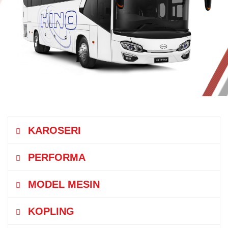
KAROSERI
PERFORMA
MODEL MESIN
Kecepatan Maksimum
km/jam
120
KOPLING
Model
JO8E-WD