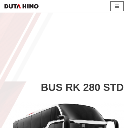
Lompat
ke
konten
BUS RK 280 STD